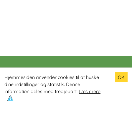
Populære produkter
Hjemmesiden anvender cookies til at huske
OK
dine indstillinger og statistik. Denne
Odin R900 Romaskine
information deles med tredjepart.
Læs mere
Odin S900 Spinningcykel
Odin R650 Romaskine
Odin C500 Crosstrainer