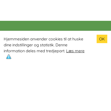
Populære produkter
Hjemmesiden anvender cookies til at huske
OK
dine indstillinger og statistik. Denne
Odin R900 Romaskine
information deles med tredjepart.
Læs mere
Odin S900 Spinningcykel
Odin R650 Romaskine
Odin C500 Crosstrainer
Odin B800 Motionscykel
Mest læste artikler