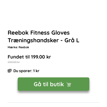
Reebok Fitness Gloves
Træningshandsker - Grå L
Mærke:
Reebok
Fundet til
199.00
kr
200.00
kr
Du sparer:
1
kr
Gå til butik