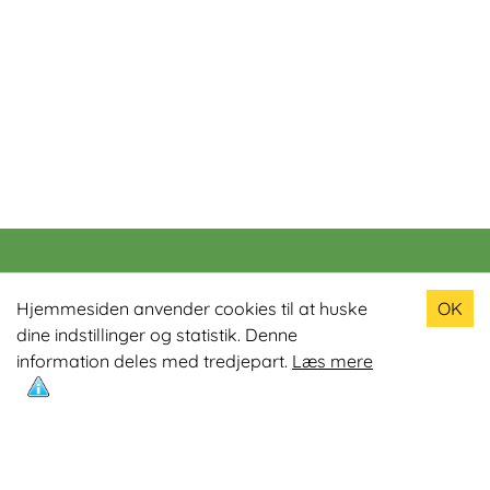
Populære produkter
Hjemmesiden anvender cookies til at huske
OK
dine indstillinger og statistik. Denne
Odin R900 Romaskine
information deles med tredjepart.
Læs mere
Odin S900 Spinningcykel
Odin R650 Romaskine