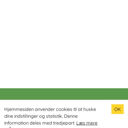
Populære produkter
Hjemmesiden anvender cookies til at huske
OK
dine indstillinger og statistik. Denne
Odin R900 Romaskine
information deles med tredjepart.
Læs mere