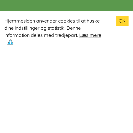
Populære produkter
Hjemmesiden anvender cookies til at huske
OK
dine indstillinger og statistik. Denne
Odin R900 Romaskine
information deles med tredjepart.
Læs mere
Odin S900 Spinningcykel
Odin R650 Romaskine
Odin C500 Crosstrainer
Odin B800 Motionscykel
Mest læste artikler
Øvelser med Exertube