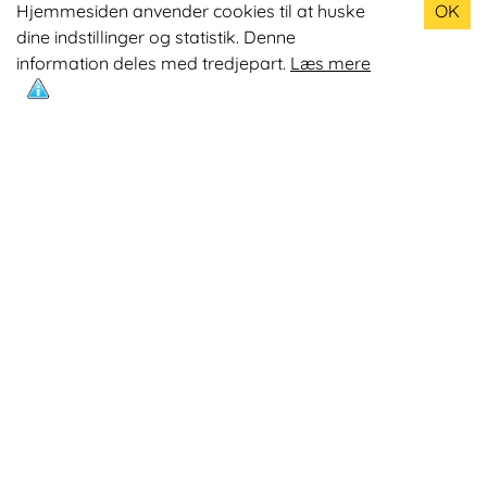
Hjemmesiden anvender cookies til at huske
OK
dine indstillinger og statistik. Denne
Odin R900 Romaskine
information deles med tredjepart.
Læs mere
Odin S900 Spinningcykel
Odin R650 Romaskine
Odin C500 Crosstrainer
Odin B800 Motionscykel
Mest læste artikler
Øvelser med Exertube
Kom i form på en crosstrainer
Kom nemmere op på 10.0000 skridt