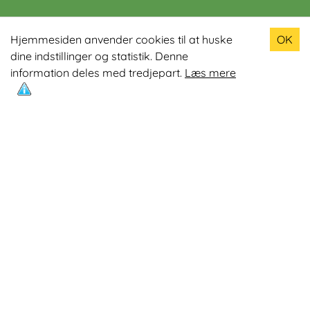
Populære produkter
Hjemmesiden anvender cookies til at huske
OK
dine indstillinger og statistik. Denne
Odin R900 Romaskine
information deles med tredjepart.
Læs mere
Odin S900 Spinningcykel
Odin R650 Romaskine
Odin C500 Crosstrainer
Odin B800 Motionscykel
Mest læste artikler
Øvelser med Exertube
Kom i form på en crosstrainer