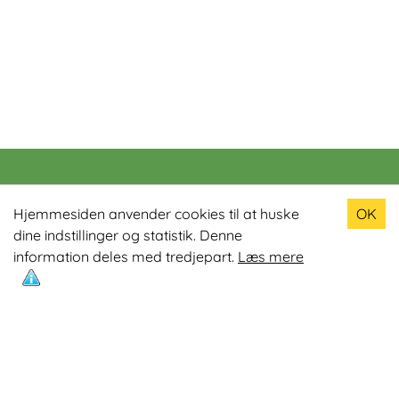
Populære produkter
Hjemmesiden anvender cookies til at huske
OK
dine indstillinger og statistik. Denne
Odin R900 Romaskine
information deles med tredjepart.
Læs mere
Odin S900 Spinningcykel
Odin R650 Romaskine
Odin C500 Crosstrainer
Odin B800 Motionscykel