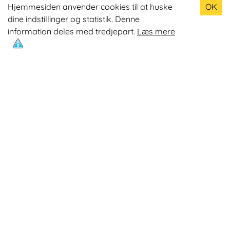
Populære produkter
Hjemmesiden anvender cookies til at huske
OK
dine indstillinger og statistik. Denne
Odin R900 Romaskine
information deles med tredjepart.
Læs mere
Odin S900 Spinningcykel
Odin R650 Romaskine
Odin C500 Crosstrainer
Odin B800 Motionscykel
Mest læste artikler
Øvelser med Exertube
Kom i form på en crosstrainer
Kom nemmere op på 10.0000 skridt