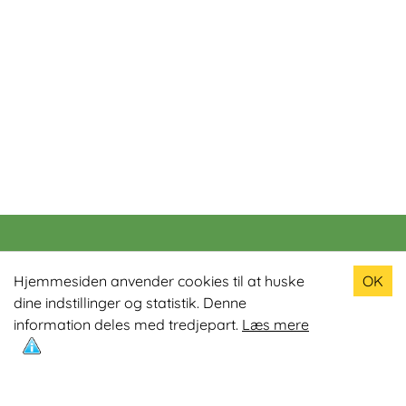
Populære produkter
Hjemmesiden anvender cookies til at huske
OK
dine indstillinger og statistik. Denne
Odin R900 Romaskine
information deles med tredjepart.
Læs mere
Odin S900 Spinningcykel
Odin R650 Romaskine