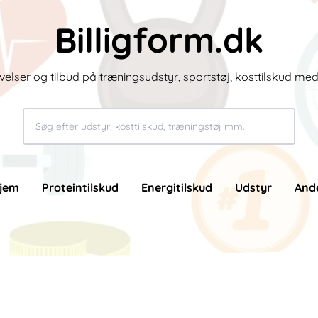
Billigform.dk
velser og tilbud på træningsudstyr, sportstøj, kosttilskud me
jem
Proteintilskud
Energitilskud
Udstyr
And