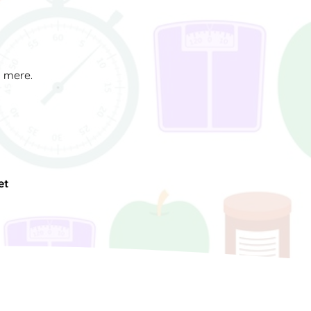
d mere.
et