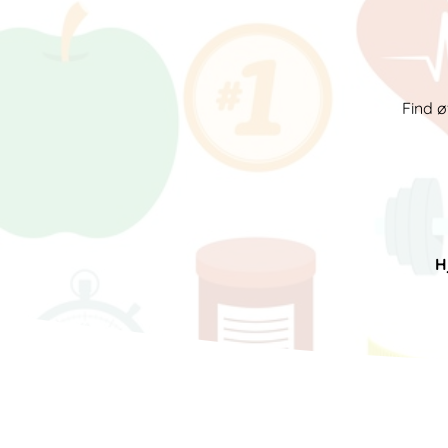
Find ø
H