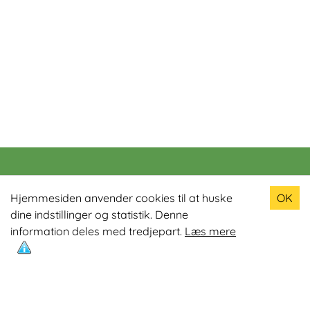
Populære produkter
Hjemmesiden anvender cookies til at huske
OK
dine indstillinger og statistik. Denne
Odin R900 Romaskine
information deles med tredjepart.
Læs mere
Odin S900 Spinningcykel
Odin R650 Romaskine