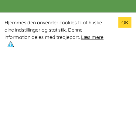
Populære produkter
Hjemmesiden anvender cookies til at huske
OK
dine indstillinger og statistik. Denne
Odin R900 Romaskine
information deles med tredjepart.
Læs mere
Odin S900 Spinningcykel
Odin R650 Romaskine
Odin C500 Crosstrainer
Odin B800 Motionscykel
Mest læste artikler
Øvelser med Exertube