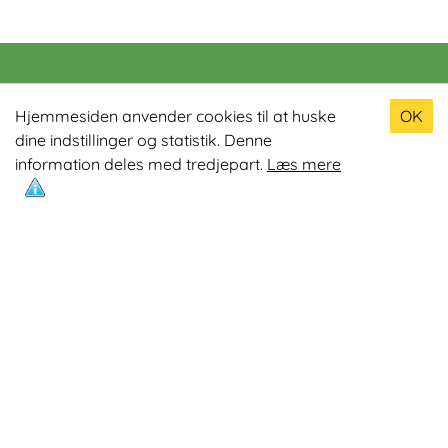
Populære produkter
Hjemmesiden anvender cookies til at huske
OK
dine indstillinger og statistik. Denne
Odin R900 Romaskine
information deles med tredjepart.
Læs mere
Odin S900 Spinningcykel
Odin R650 Romaskine
Odin C500 Crosstrainer
Odin B800 Motionscykel
Mest læste artikler