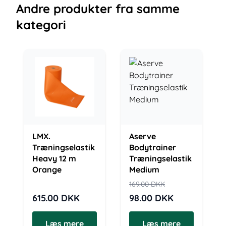
Andre
produkter
fra samme
kategori
LMX.
Aserve
Træningselastik
Bodytrainer
Heavy 12 m
Træningselastik
Orange
Medium
169.00
DKK
615.00
DKK
98.00
DKK
Læs mere
Læs mere