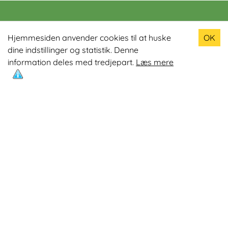
Populære produkter
Hjemmesiden anvender cookies til at huske
OK
dine indstillinger og statistik. Denne
Odin R900 Romaskine
information deles med tredjepart.
Læs mere
Odin S900 Spinningcykel
Odin R650 Romaskine
Odin C500 Crosstrainer
Odin B800 Motionscykel
Mest læste artikler
Øvelser med Exertube