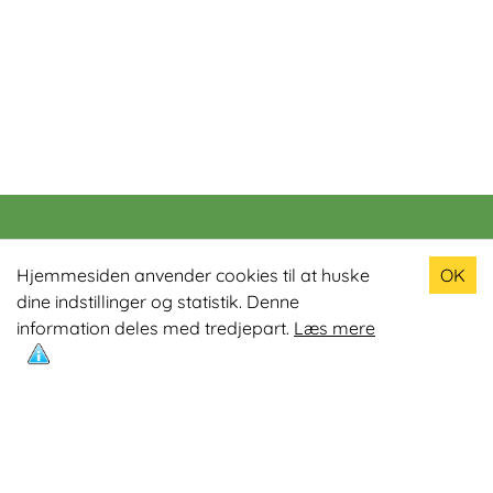
Populære produkter
Hjemmesiden anvender cookies til at huske
OK
dine indstillinger og statistik. Denne
Odin R900 Romaskine
information deles med tredjepart.
Læs mere
Odin S900 Spinningcykel
Odin R650 Romaskine
Odin C500 Crosstrainer