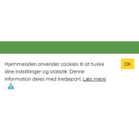
Populære produkter
Hjemmesiden anvender cookies til at huske
OK
dine indstillinger og statistik. Denne
Odin R900 Romaskine
information deles med tredjepart.
Læs mere
Odin S900 Spinningcykel
Odin R650 Romaskine
Odin C500 Crosstrainer
Odin B800 Motionscykel