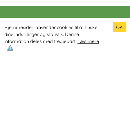
Populære produkter
Hjemmesiden anvender cookies til at huske
OK
dine indstillinger og statistik. Denne
Odin R900 Romaskine
information deles med tredjepart.
Læs mere
Odin S900 Spinningcykel
Odin R650 Romaskine
Odin C500 Crosstrainer
Odin B800 Motionscykel
Mest læste artikler
Øvelser med Exertube