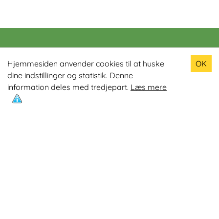
Populære produkter
Hjemmesiden anvender cookies til at huske
OK
dine indstillinger og statistik. Denne
Odin R900 Romaskine
information deles med tredjepart.
Læs mere
Odin S900 Spinningcykel
Odin R650 Romaskine
Odin C500 Crosstrainer
Odin B800 Motionscykel
Mest læste artikler