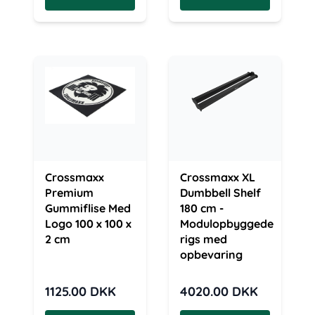
Crossmaxx
Crossmaxx XL
Premium
Dumbbell Shelf
Gummiflise Med
180 cm -
Logo 100 x 100 x
Modulopbyggede
2 cm
rigs med
opbevaring
1125.00
DKK
4020.00
DKK