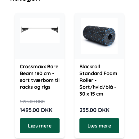
Crossmaxx Bare
Blackroll
Beam 180 cm -
Standard Foam
sort tværbom til
Roller -
racks og rigs
Sort/hvid/blå -
30 x 15 cm
1895.00
DKK
1495.00
DKK
235.00
DKK
Læs mere
Læs mere