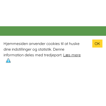
Populære produkter
Hjemmesiden anvender cookies til at huske
OK
dine indstillinger og statistik. Denne
Odin R900 Romaskine
information deles med tredjepart.
Læs mere
Odin S900 Spinningcykel
Odin R650 Romaskine
Odin C500 Crosstrainer
Odin B800 Motionscykel