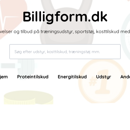
Billigform.dk
velser og tilbud på træningsudstyr, sportstøj, kosttilskud me
jem
Proteintilskud
Energitilskud
Udstyr
And