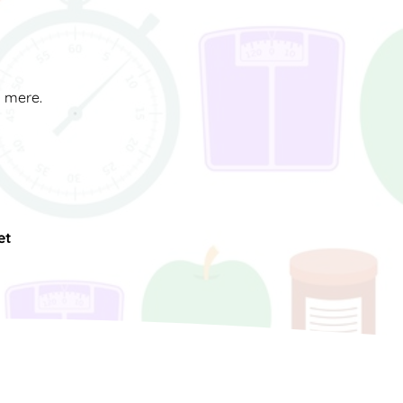
d mere.
et