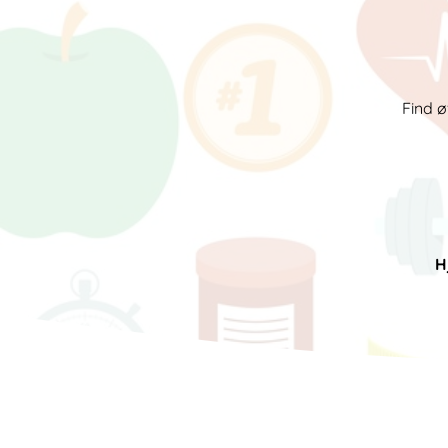
Find ø
H