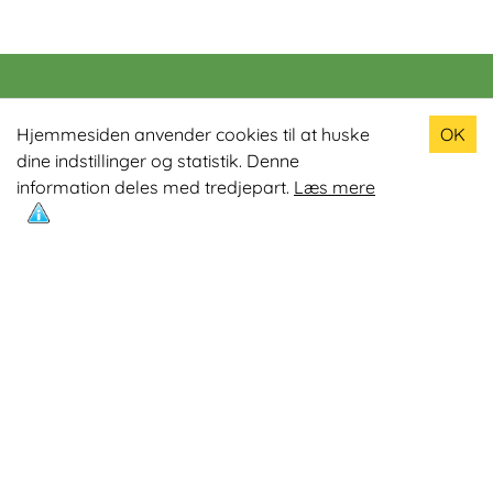
Populære produkter
Hjemmesiden anvender cookies til at huske
OK
dine indstillinger og statistik. Denne
Odin R900 Romaskine
information deles med tredjepart.
Læs mere
Odin S900 Spinningcykel
Odin R650 Romaskine
Odin C500 Crosstrainer
Odin B800 Motionscykel
Mest læste artikler