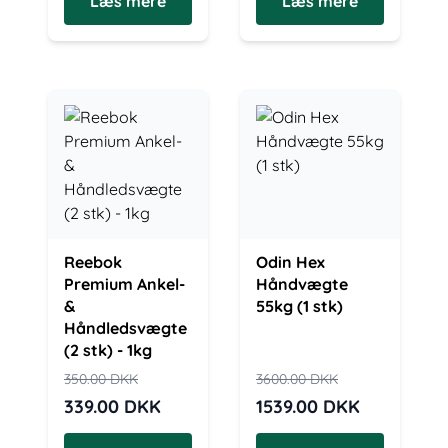
Læs mere
Læs mere
Reebok
Odin Hex
Premium Ankel-
Håndvægte
&
55kg (1 stk)
Håndledsvægte
(2 stk) - 1kg
350.00
DKK
3600.00
DKK
339.00
DKK
1539.00
DKK