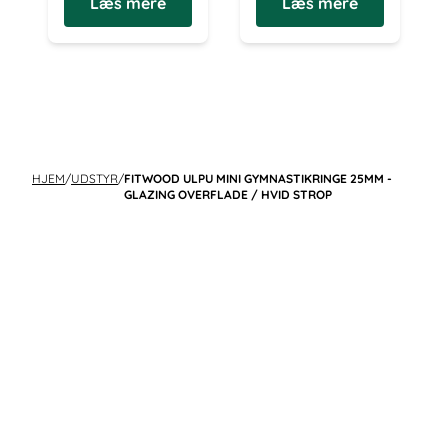
Læs mere
Læs mere
HJEM
/
UDSTYR
/
FITWOOD ULPU MINI GYMNASTIKRINGE 25MM -
GLAZING OVERFLADE / HVID STROP