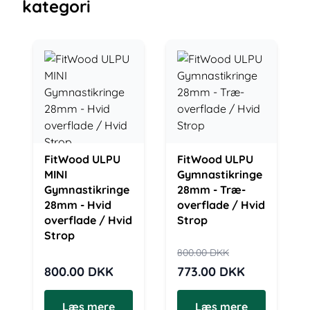
kategori
FitWood ULPU
FitWood ULPU
MINI
Gymnastikringe
Gymnastikringe
28mm - Træ-
28mm - Hvid
overflade / Hvid
overflade / Hvid
Strop
Strop
800.00
DKK
800.00
DKK
773.00
DKK
Læs mere
Læs mere