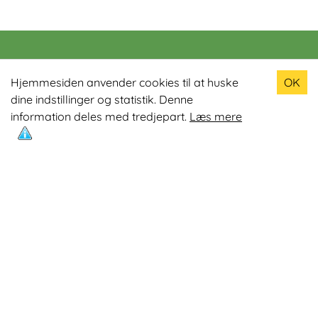
Populære produkter
Hjemmesiden anvender cookies til at huske
OK
dine indstillinger og statistik. Denne
Odin R900 Romaskine
information deles med tredjepart.
Læs mere
Odin S900 Spinningcykel
Odin R650 Romaskine
Odin C500 Crosstrainer
Odin B800 Motionscykel
Mest læste artikler