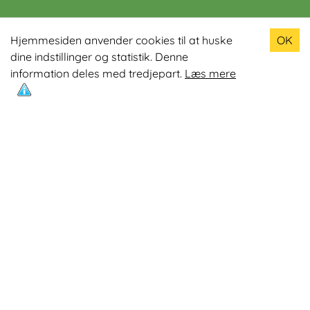
Populære produkter
Hjemmesiden anvender cookies til at huske
OK
dine indstillinger og statistik. Denne
Odin R900 Romaskine
information deles med tredjepart.
Læs mere
Odin S900 Spinningcykel
Odin R650 Romaskine
Odin C500 Crosstrainer
Odin B800 Motionscykel
Mest læste artikler
Øvelser med Exertube
Kom i form på en crosstrainer