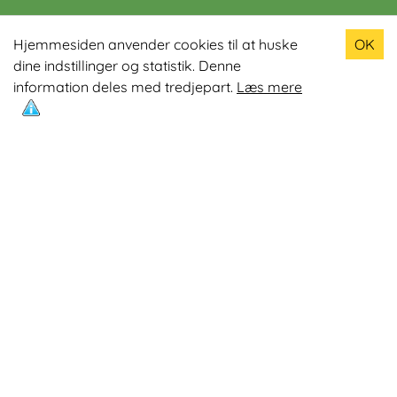
Populære produkter
Hjemmesiden anvender cookies til at huske
OK
dine indstillinger og statistik. Denne
Odin R900 Romaskine
information deles med tredjepart.
Læs mere
Odin S900 Spinningcykel
Odin R650 Romaskine
Odin C500 Crosstrainer
Odin B800 Motionscykel
Mest læste artikler
Øvelser med Exertube
Kom i form på en crosstrainer