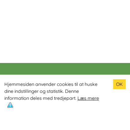
Populære produkter
Hjemmesiden anvender cookies til at huske
OK
dine indstillinger og statistik. Denne
Odin R900 Romaskine
information deles med tredjepart.
Læs mere
Odin S900 Spinningcykel
Odin R650 Romaskine