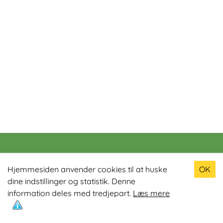
Populære produkter
Hjemmesiden anvender cookies til at huske
OK
dine indstillinger og statistik. Denne
Odin R900 Romaskine
information deles med tredjepart.
Læs mere
Odin S900 Spinningcykel