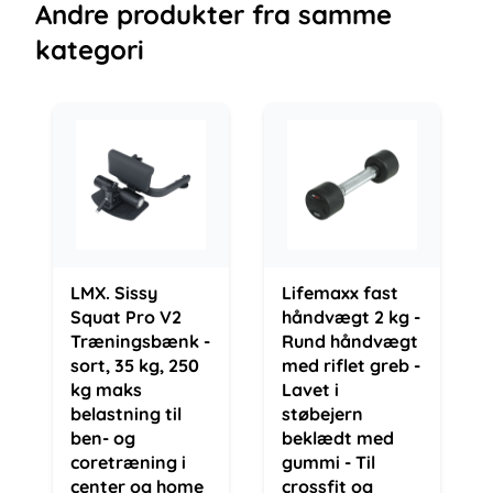
Andre
produkter
fra samme
kategori
LMX. Sissy
Lifemaxx fast
Squat Pro V2
håndvægt 2 kg -
Træningsbænk -
Rund håndvægt
sort, 35 kg, 250
med riflet greb -
kg maks
Lavet i
belastning til
støbejern
ben- og
beklædt med
coretræning i
gummi - Til
center og home
crossfit og