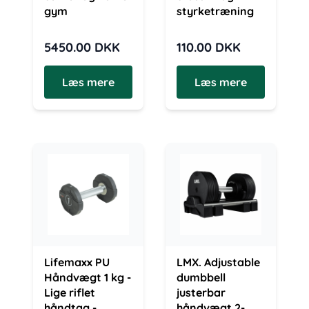
gym
styrketræning
5450.00
DKK
110.00
DKK
Læs mere
Læs mere
Lifemaxx PU
LMX. Adjustable
Håndvægt 1 kg -
dumbbell
Lige riflet
justerbar
håndtag -
håndvægt 2-