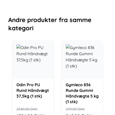
Andre
produkter
fra samme
kategori
Odin Pro PU
Gymleco 836
Rund Håndvægt
Runde Gummi
37,5kg (1 stk)
Håndvægte 5 kg
(1 stk)
2540.00
DKK
299.00
DKK