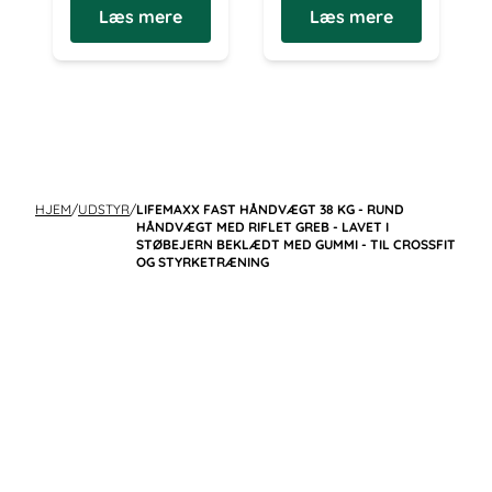
Læs mere
Læs mere
HJEM
/
UDSTYR
/
LIFEMAXX FAST HÅNDVÆGT 38 KG - RUND
HÅNDVÆGT MED RIFLET GREB - LAVET I
STØBEJERN BEKLÆDT MED GUMMI - TIL CROSSFIT
OG STYRKETRÆNING