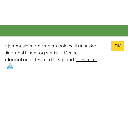
Populære produkter
Hjemmesiden anvender cookies til at huske
OK
dine indstillinger og statistik. Denne
Odin R900 Romaskine
information deles med tredjepart.
Læs mere
Odin S900 Spinningcykel
Odin R650 Romaskine
Odin C500 Crosstrainer
Odin B800 Motionscykel
Mest læste artikler