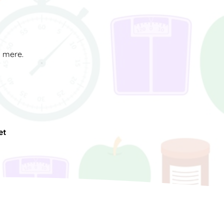
d mere.
et