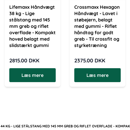
Lifemaxx Håndvægt
Crossmaxx Hexagon
38 kg - Lige
Håndvægt - Lavet i
stålstang med 145
støbejern, belagt
mm greb og riflet
med gummi - Riflet
overflade - Kompakt
håndtag for godt
hoved belagt med
greb - Til crossfit og
slidstærkt gummi
styrketræning
2815.00
DKK
2375.00
DKK
Læs mere
Læs mere
4 KG - LIGE STÅLSTANG MED 145 MM GREB OG RIFLET OVERFLADE - KOMP