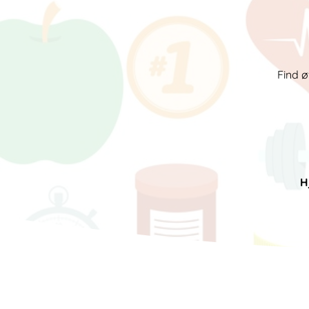
Find ø
H