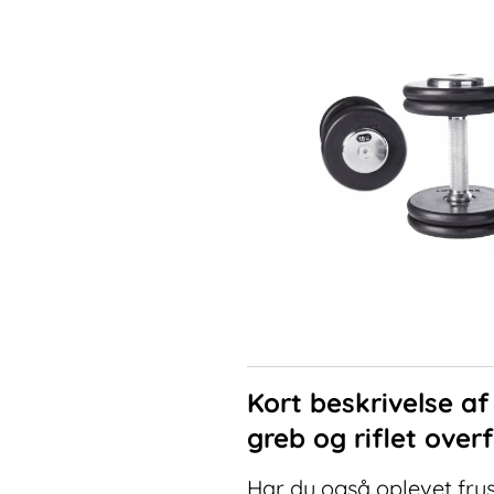
Kort beskrivelse a
greb og riflet ove
Har du også oplevet fru