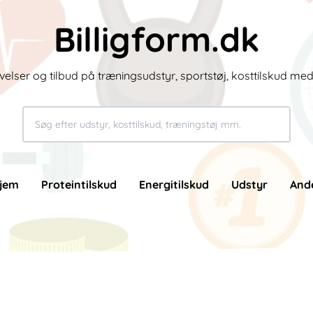
Billigform.dk
velser og tilbud på træningsudstyr, sportstøj, kosttilskud me
jem
Proteintilskud
Energitilskud
Udstyr
And