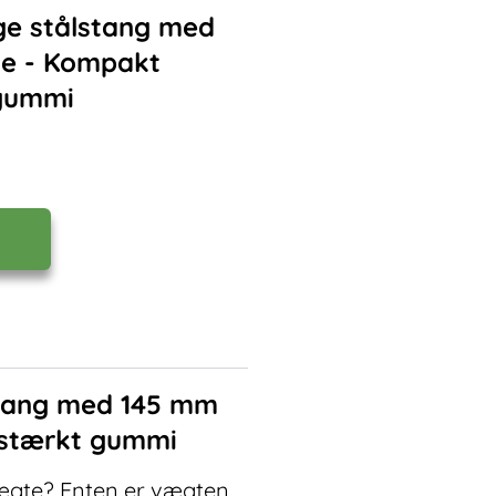
ge stålstang med
de - Kompakt
 gummi
stang med 145 mm
idstærkt gummi
vægte? Enten er vægten