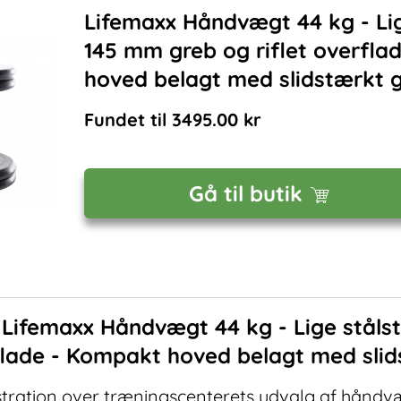
Lifemaxx Håndvægt 44 kg - Li
145 mm greb og riflet overfla
hoved belagt med slidstærkt
Fundet til
3495.00
kr
Gå til butik
f
Lifemaxx Håndvægt 44 kg - Lige stål
rflade - Kompakt hoved belagt med sl
stration over træningscenterets udvalg af hånd