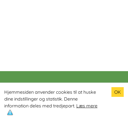
Populære produkter
Hjemmesiden anvender cookies til at huske
OK
dine indstillinger og statistik. Denne
Odin R900 Romaskine
information deles med tredjepart.
Læs mere
Odin S900 Spinningcykel