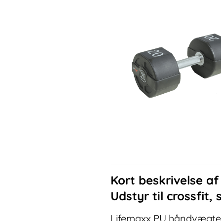
Kort beskrivelse a
Udstyr til crossfit,
Lifemaxx PU håndvægte 