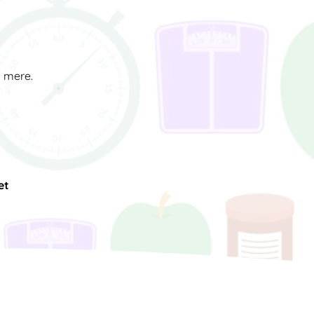
d mere.
et