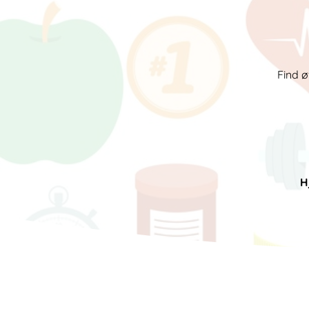
Find ø
H