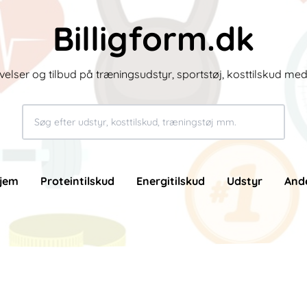
Billigform.dk
velser og tilbud på træningsudstyr, sportstøj, kosttilskud me
jem
Proteintilskud
Energitilskud
Udstyr
And