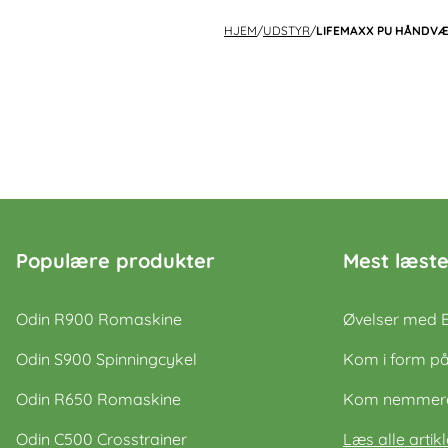
HJEM
/
UDSTYR
/
LIFEMAXX PU HÅNDVÆG
Populære produkter
Mest læste
Odin R900 Romaskine
Øvelser med 
Odin S900 Spinningcykel
Kom i form på
Odin R650 Romaskine
Kom nemmere 
Odin C500 Crosstrainer
Læs alle artikl