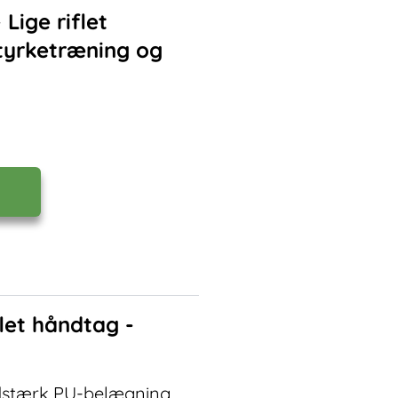
Lige riflet
 styrketræning og
let håndtag -
dstærk PU-belægning.