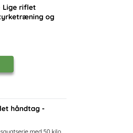
Lige riflet
 styrketræning og
let håndtag -
 squatserie med 50 kilo