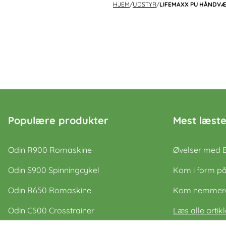
HJEM
/
UDSTYR
/
LIFEMAXX PU HÅNDVÆG
Populære produkter
Mest læste
Odin R900 Romaskine
Øvelser med 
Odin S900 Spinningcykel
Kom i form på
Odin R650 Romaskine
Kom nemmere 
Odin C500 Crosstrainer
Læs alle artikl