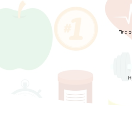
Find ø
H