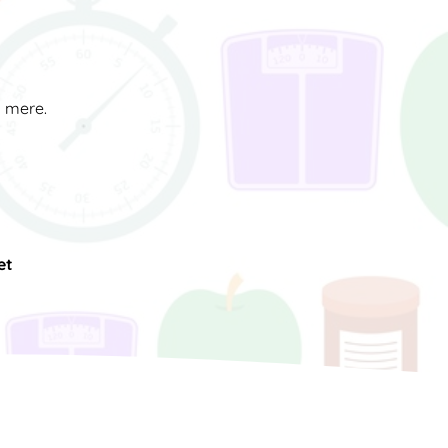
d mere.
et