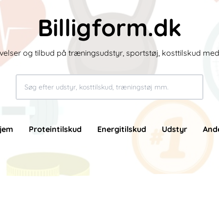
Billigform.dk
velser og tilbud på træningsudstyr, sportstøj, kosttilskud me
jem
Proteintilskud
Energitilskud
Udstyr
And