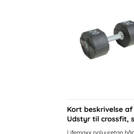
Kort beskrivelse a
Udstyr til crossfit,
Lifemaxx polyuretan hånd