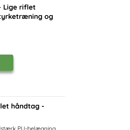
Lige riflet
 styrketræning og
let håndtag -
dstærk PU-belægning.