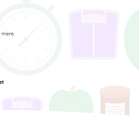
d mere.
et