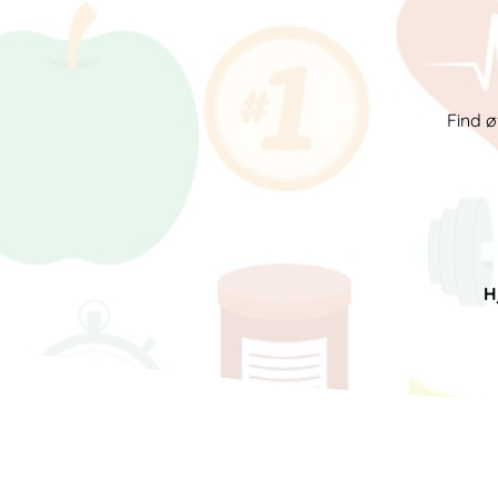
Find ø
H