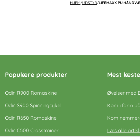
HJEM
/
UDSTYR
/
LIFEMAXX PU HÅNDVÆG
Populære produkter
Mest læste
Odin R900 Romaskine
Øvelser med 
Odin S900 Spinningcykel
Kom i form på
Odin R650 Romaskine
Kom nemmere 
Odin C500 Crosstrainer
Læs alle artikl