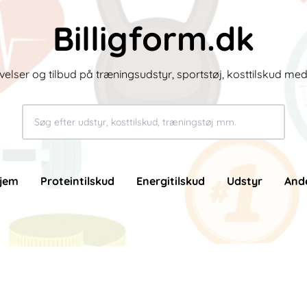
Billigform.dk
velser og tilbud på træningsudstyr, sportstøj, kosttilskud me
jem
Proteintilskud
Energitilskud
Udstyr
And