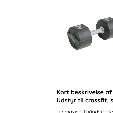
Kort beskrivelse a
Udstyr til crossfit,
Lifemaxx PU håndvægte 