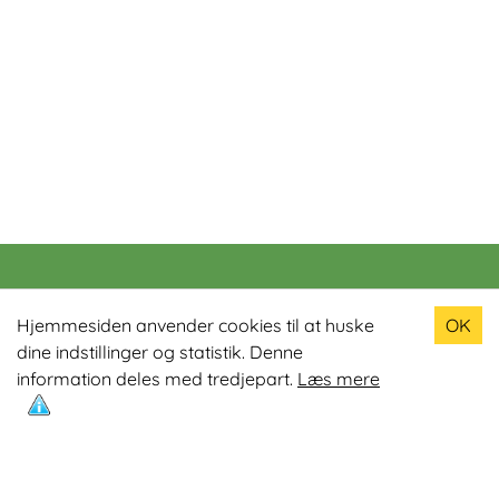
Populære produkter
Hjemmesiden anvender cookies til at huske
OK
dine indstillinger og statistik. Denne
Odin R900 Romaskine
information deles med tredjepart.
Læs mere
Odin S900 Spinningcykel
Odin R650 Romaskine