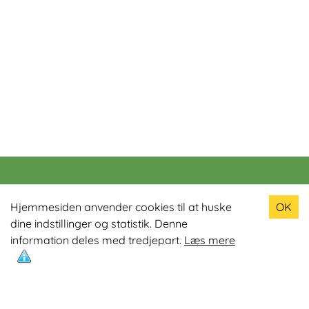
Populære produkter
Hjemmesiden anvender cookies til at huske
OK
dine indstillinger og statistik. Denne
Odin R900 Romaskine
information deles med tredjepart.
Læs mere
Odin S900 Spinningcykel
Odin R650 Romaskine