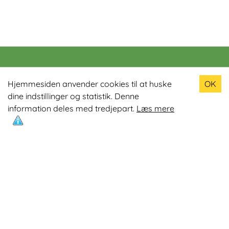
Populære produkter
Hjemmesiden anvender cookies til at huske
OK
dine indstillinger og statistik. Denne
Odin R900 Romaskine
information deles med tredjepart.
Læs mere
Odin S900 Spinningcykel
Odin R650 Romaskine
Odin C500 Crosstrainer
Odin B800 Motionscykel
Mest læste artikler