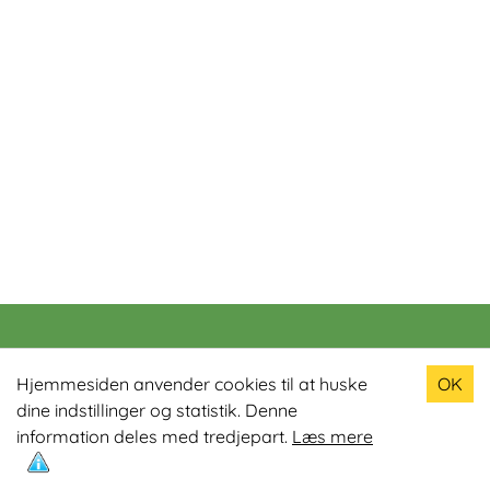
Populære produkter
Hjemmesiden anvender cookies til at huske
OK
dine indstillinger og statistik. Denne
Odin R900 Romaskine
information deles med tredjepart.
Læs mere
Odin S900 Spinningcykel