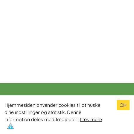
Populære produkter
Hjemmesiden anvender cookies til at huske
OK
dine indstillinger og statistik. Denne
Odin R900 Romaskine
information deles med tredjepart.
Læs mere
Odin S900 Spinningcykel