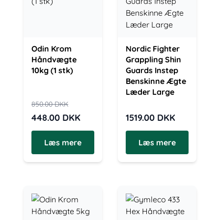
Odin Krom
Nordic Fighter
Håndvægte
Grappling Shin
10kg (1 stk)
Guards Instep
Benskinne Ægte
Læder Large
850.00
DKK
448.00
DKK
1519.00
DKK
Læs mere
Læs mere