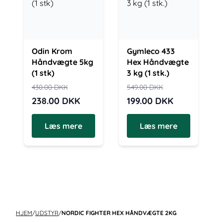
Odin Krom
Gymleco 433
Håndvægte 5kg
Hex Håndvægte
(1 stk)
3 kg (1 stk.)
430.00
DKK
549.00
DKK
238.00
DKK
199.00
DKK
Læs mere
Læs mere
HJEM
/
UDSTYR
/
NORDIC FIGHTER HEX HÅNDVÆGTE 2KG