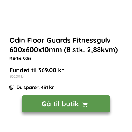
Odin Floor Guards Fitnessgulv
600x600x10mm (8 stk. 2,88kvm)
Mærke:
Odin
Fundet til
369.00
kr
800.00
kr
Du sparer:
431
kr
Gå til butik