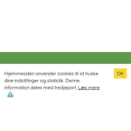
Populære produkter
Hjemmesiden anvender cookies til at huske
OK
dine indstillinger og statistik. Denne
Odin R900 Romaskine
information deles med tredjepart.
Læs mere
Odin S900 Spinningcykel
Odin R650 Romaskine
Odin C500 Crosstrainer