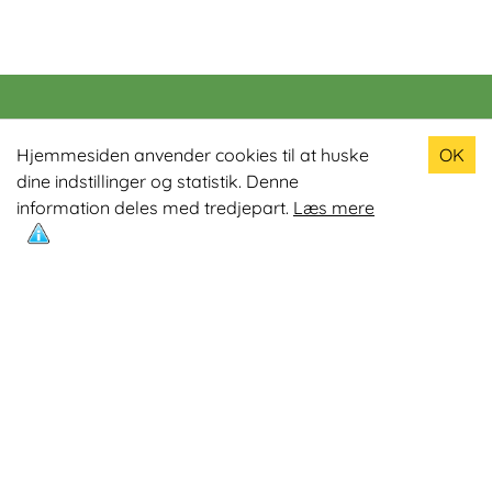
Populære produkter
Hjemmesiden anvender cookies til at huske
OK
dine indstillinger og statistik. Denne
Odin R900 Romaskine
information deles med tredjepart.
Læs mere
Odin S900 Spinningcykel
Odin R650 Romaskine
Odin C500 Crosstrainer
Odin B800 Motionscykel
Mest læste artikler