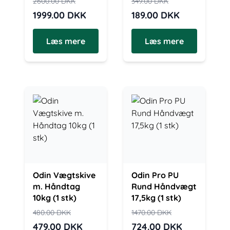
2600.00
DKK
349.00
DKK
1999.00
DKK
189.00
DKK
Læs mere
Læs mere
Odin Vægtskive
Odin Pro PU
m. Håndtag
Rund Håndvægt
10kg (1 stk)
17,5kg (1 stk)
480.00
DKK
1470.00
DKK
479.00
DKK
724.00
DKK