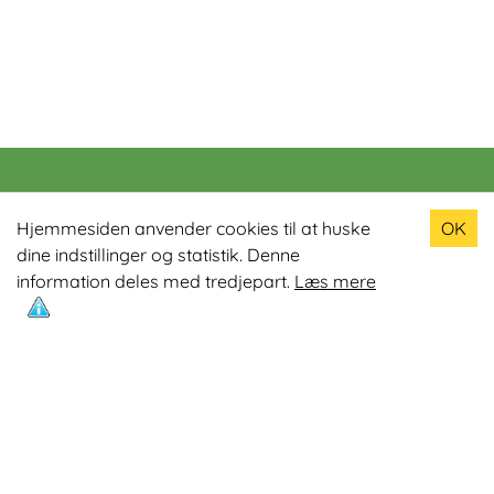
Populære produkter
Hjemmesiden anvender cookies til at huske
OK
dine indstillinger og statistik. Denne
Odin R900 Romaskine
information deles med tredjepart.
Læs mere
Odin S900 Spinningcykel
Odin R650 Romaskine
Odin C500 Crosstrainer
Odin B800 Motionscykel