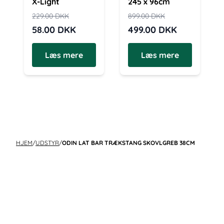
X-Light
245 x 96cm
229.00
DKK
899.00
DKK
58.00
DKK
499.00
DKK
Læs mere
Læs mere
HJEM
/
UDSTYR
/
ODIN LAT BAR TRÆKSTANG SKOVLGREB 38CM