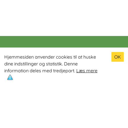
Populære produkter
Hjemmesiden anvender cookies til at huske
OK
dine indstillinger og statistik. Denne
Odin R900 Romaskine
information deles med tredjepart.
Læs mere
Odin S900 Spinningcykel
Odin R650 Romaskine
Odin C500 Crosstrainer
Odin B800 Motionscykel