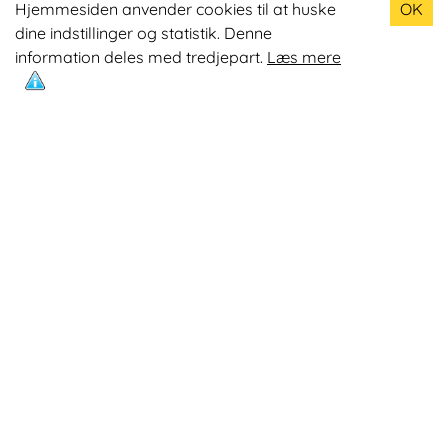
Hjemmesiden anvender cookies til at huske
OK
dine indstillinger og statistik. Denne
Odin R900 Romaskine
information deles med tredjepart.
Læs mere
Odin S900 Spinningcykel
Odin R650 Romaskine
Odin C500 Crosstrainer
Odin B800 Motionscykel
Mest læste artikler
Øvelser med Exertube
Kom i form på en crosstrainer
Kom nemmere op på 10.0000 skridt