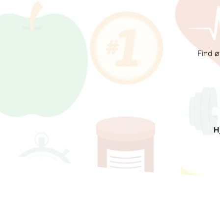
Find ø
H