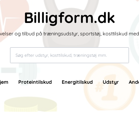
Billigform.dk
velser og tilbud på træningsudstyr, sportstøj, kosttilskud me
jem
Proteintilskud
Energitilskud
Udstyr
And