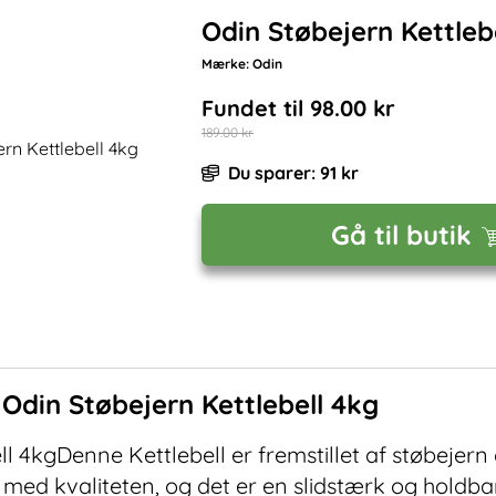
Odin Støbejern Kettleb
Mærke:
Odin
Fundet til
98.00
kr
189.00
kr
Du sparer:
91
kr
Gå til butik
f
Odin Støbejern Kettlebell 4kg
l 4kgDenne Kettlebell er fremstillet af støbejern 
ed kvaliteten, og det er en slidstærk og holdbar 