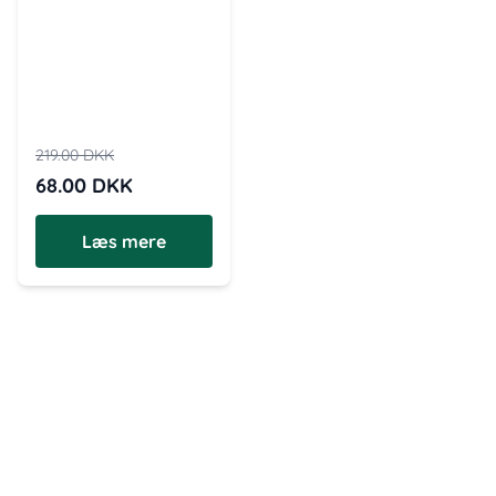
219.00
DKK
68.00
DKK
Læs mere