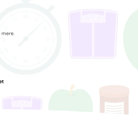
d mere.
et