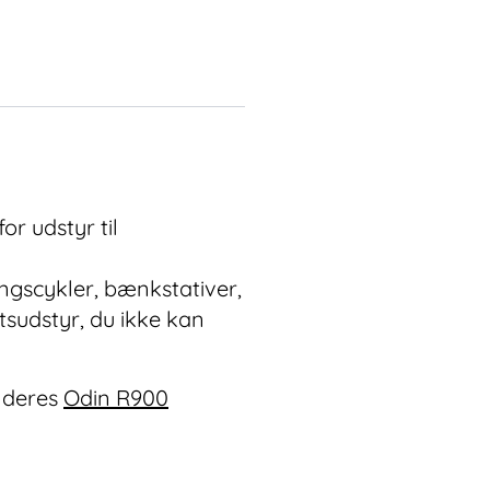
or udstyr til
ingscykler, bænkstativer,
tsudstyr, du ikke kan
 deres
Odin R900