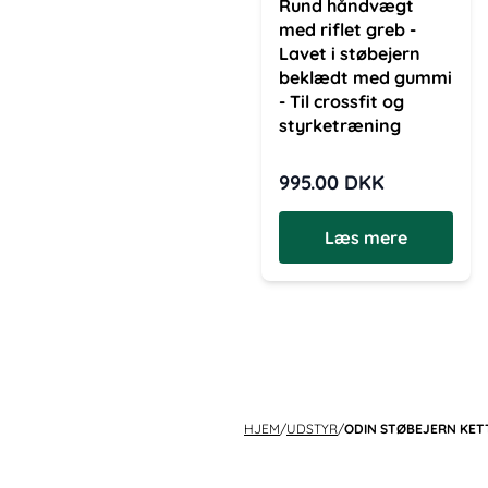
Rund håndvægt
med riflet greb -
Lavet i støbejern
beklædt med gummi
- Til crossfit og
styrketræning
995.00
DKK
Læs mere
HJEM
/
UDSTYR
/
ODIN STØBEJERN KET