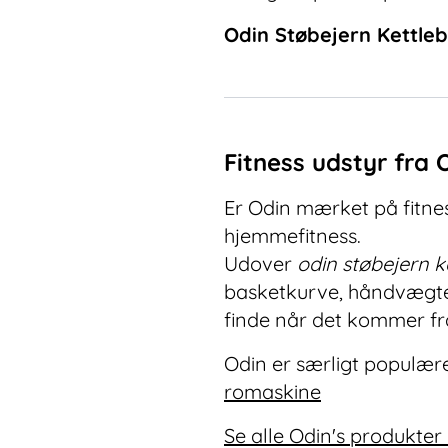
Odin Støbejern Kettleb
Fitness udstyr fra 
Er Odin mærket på fitness
hjemmefitness.
Udover
odin støbejern k
basketkurve, håndvægte o
finde når det kommer fra
Odin er særligt populære
romaskine
Se alle Odin's produkter