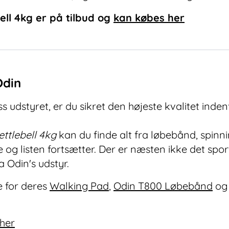
ell 4kg
er på tilbud og
kan købes her
Odin
 udstyret, er du sikret den højeste kvalitet indenf
ettlebell 4kg
kan du finde alt fra løbebånd, spinn
g listen fortsætter. Der er næsten ikke det spor
 Odin's udstyr.
 for deres
Walking Pad
,
Odin T800 Løbebånd
og
 her