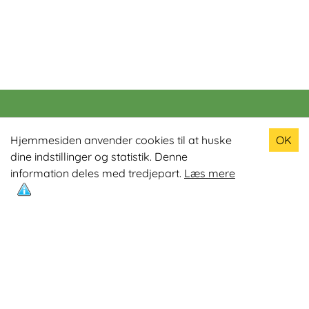
Populære produkter
Hjemmesiden anvender cookies til at huske
OK
dine indstillinger og statistik. Denne
Odin R900 Romaskine
information deles med tredjepart.
Læs mere
Odin S900 Spinningcykel
Odin R650 Romaskine
Odin C500 Crosstrainer
Odin B800 Motionscykel