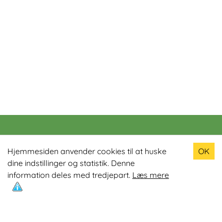
Populære produkter
Hjemmesiden anvender cookies til at huske
OK
dine indstillinger og statistik. Denne
Odin R900 Romaskine
information deles med tredjepart.
Læs mere
Odin S900 Spinningcykel
Odin R650 Romaskine