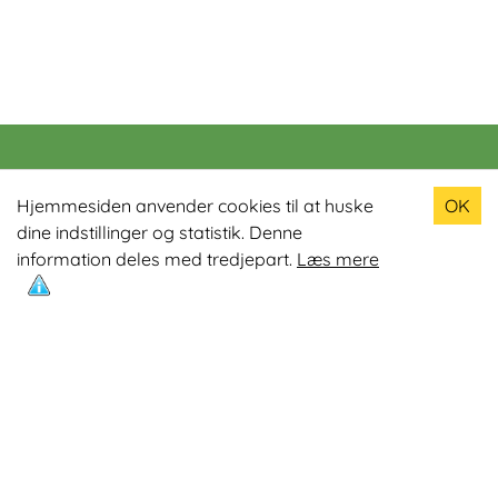
Populære produkter
Hjemmesiden anvender cookies til at huske
OK
dine indstillinger og statistik. Denne
Odin R900 Romaskine
information deles med tredjepart.
Læs mere
Odin S900 Spinningcykel
Odin R650 Romaskine
Odin C500 Crosstrainer
Odin B800 Motionscykel