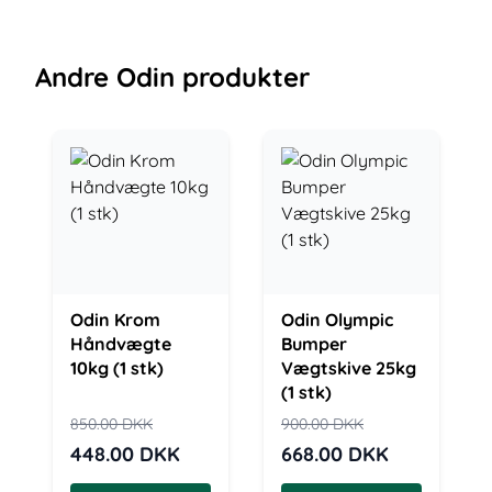
Andre
Odin
produkter
Odin Krom
Odin Olympic
Håndvægte
Bumper
10kg (1 stk)
Vægtskive 25kg
(1 stk)
850.00
DKK
900.00
DKK
448.00
DKK
668.00
DKK