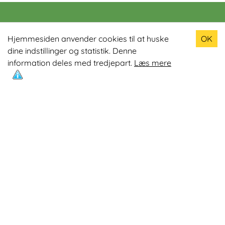
Populære produkter
Hjemmesiden anvender cookies til at huske
OK
dine indstillinger og statistik. Denne
Odin R900 Romaskine
information deles med tredjepart.
Læs mere
Odin S900 Spinningcykel
Odin R650 Romaskine
Odin C500 Crosstrainer
Odin B800 Motionscykel
Mest læste artikler
Øvelser med Exertube