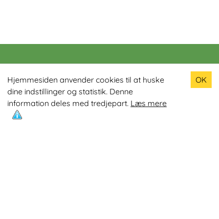
Populære produkter
Hjemmesiden anvender cookies til at huske
OK
dine indstillinger og statistik. Denne
Odin R900 Romaskine
information deles med tredjepart.
Læs mere
Odin S900 Spinningcykel
Odin R650 Romaskine
Odin C500 Crosstrainer
Odin B800 Motionscykel
Mest læste artikler